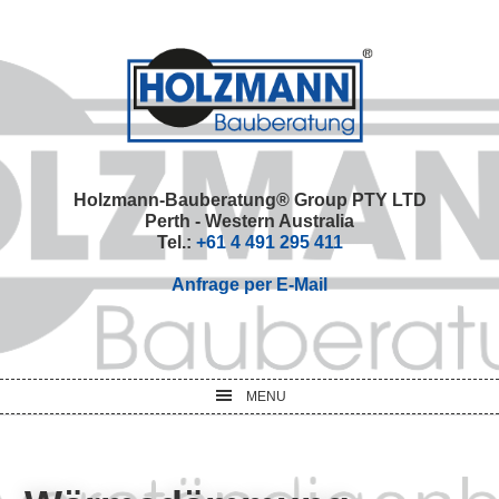
Skip
Skip
Skip
Skip
to
to
to
to
primary
main
primary
footer
navigation
content
sidebar
Holzmann-Bauberatung® Group PTY LTD
Perth - Western Australia
Tel.:
+61 4 491 295 411
Anfrage per E-Mail
MENU