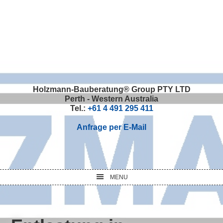
Skip
Skip
Skip
Skip
to
to
to
to
primary
main
primary
footer
navigation
content
sidebar
Holzmann-Bauberatung® Group PTY LTD
Perth - Western Australia
Tel.:
+61 4 491 295 411
Anfrage per E-Mail
MENU