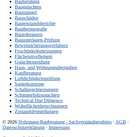
Bauberatung
Baugutachten
Baumängel
Bauschäden
Bautenstandsberichte
Bauthermografie
Bautoleranzen
Bauunterlagen-Prüfung
Beweissicherungsverfahren
Feuchtigkeitsmessungen
Flächennivellement
Gutachtenprüfung
Haus- und Wohnungsübergaben
Kaufberatung
Luftdichtigkeitsprüfung
Sanierkonzepte
Schallpegelmessungen
Schimmelpilzgutachten
Technical Due Diligence
Wohnflächenberechnungen
Zustandsfeststellungen
© 2026
Holzmann-Bauberatung - Sachverständigenbüro
·
AGB
·
Datenschutzerklärung
·
Impressum