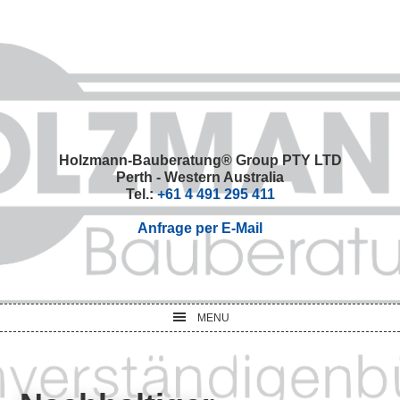
Skip
Skip
Skip
Skip
to
to
to
to
primary
main
primary
footer
navigation
content
sidebar
Holzmann-Bauberatung® Group PTY LTD
Perth - Western Australia
Tel.:
+61 4 491 295 411
Anfrage per E-Mail
MENU