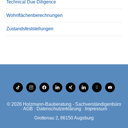
Technical Due Diligence
Wohnflächenberechnungen
Zustandsfeststellungen
tiktok
instagram
facebook
linkedin
xing
linkedin
mobile
mail
© 2026
Holzmann-Bauberatung - Sachverständigenbüro
·
AGB
·
Datenschutzerklärung
·
Impressum
Grottenau 2, 86150 Augsburg