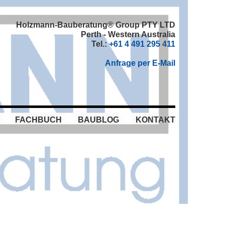
Holzmann-Bauberatung® Group PTY LTD
Perth - Western Australia
Tel.:
+61 4 491 295 411
Anfrage per E-Mail
FACHBUCH
BAUBLOG
KONTAKT