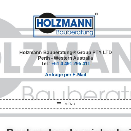
Skip
Skip
Skip
Skip
to
to
to
to
primary
main
primary
footer
navigation
content
sidebar
Holzmann-Bauberatung® Group PTY LTD
Perth - Western Australia
Tel.:
+61 4 491 295 411
Anfrage per E-Mail
MENU