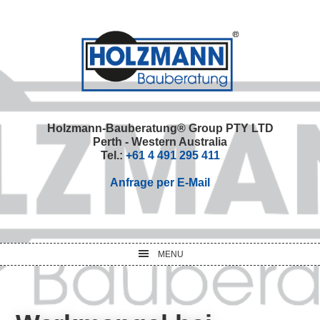
Skip
Skip
Skip
Skip
to
to
to
to
primary
main
primary
footer
navigation
content
sidebar
Holzmann-Bauberatung® Group PTY LTD
Perth - Western Australia
Tel.:
+61 4 491 295 411
Anfrage per E-Mail
MENU