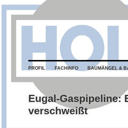
Skip
Skip
Skip
Skip
to
to
to
to
primary
main
primary
footer
navigation
content
sidebar
PROFIL
FACHINFO
BAUMÄNGEL & 
Eugal-Gaspipeline: E
verschweißt