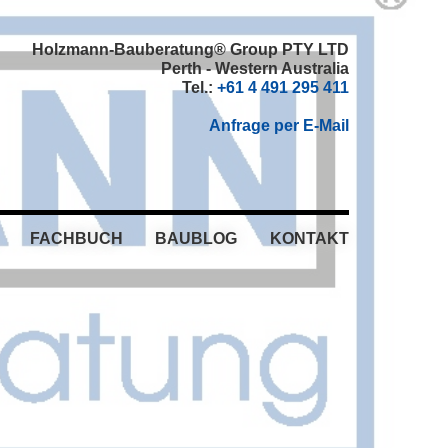
Holzmann-Bauberatung® Group PTY LTD
Perth - Western Australia
Tel.:
+61 4 491 295 411
Anfrage per E-Mail
FACHBUCH
BAUBLOG
KONTAKT