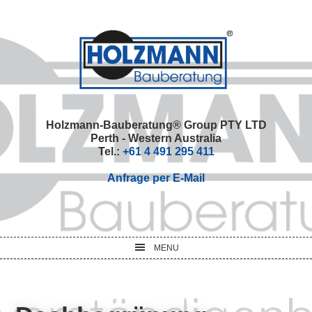
Skip
Skip
Skip
Skip
to
to
to
to
primary
main
primary
footer
navigation
content
sidebar
Holzmann-Bauberatung® Group PTY LTD
Perth - Western Australia
Tel.:
+61 4 491 295 411
Anfrage per E-Mail
MENU