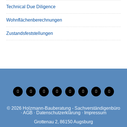
Technical Due Diligence
Wohnflächenberechnungen
Zustandsfeststellungen
tiktok
instagram
facebook
linkedin
xing
linkedin
mobile
mail
© 2026
Holzmann-Bauberatung - Sachverständigenbüro
·
AGB
·
Datenschutzerklärung
·
Impressum
Grottenau 2, 86150 Augsburg