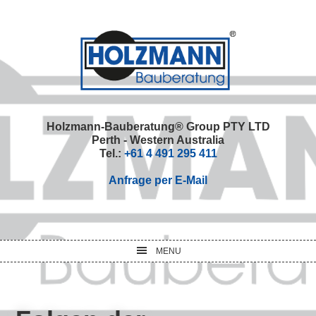
Skip
Skip
Skip
Skip
to
to
to
to
primary
main
primary
footer
navigation
content
sidebar
Holzmann-Bauberatung® Group PTY LTD
Perth - Western Australia
Tel.:
+61 4 491 295 411
Anfrage per E-Mail
MENU