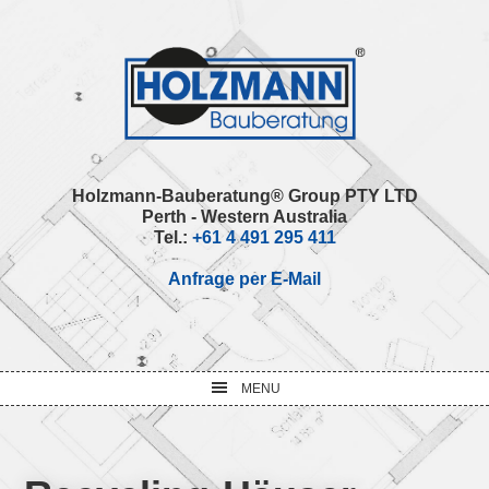
Skip
Skip
Skip
Skip
to
to
to
to
primary
main
primary
footer
navigation
content
sidebar
Holzmann-Bauberatung® Group PTY LTD
Perth - Western Australia
Tel.:
+61 4 491 295 411
Anfrage per E-Mail
MENU