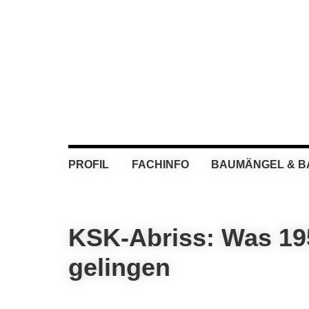
Skip
Skip
Skip
Skip
to
to
to
to
primary
main
primary
footer
navigation
content
sidebar
PROFIL
FACHINFO
BAUMÄNGEL & 
KSK-Abriss: Was 19
gelingen