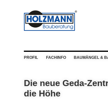
Skip
Skip
Skip
Skip
to
to
to
to
primary
main
primary
footer
navigation
content
sidebar
PROFIL
FACHINFO
BAUMÄNGEL & 
Die neue Geda-Zent
die Höhe