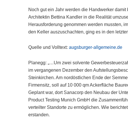
Noch gut ein Jahr werden die Handwerker damit b
Architektin Bettina Kandler in die Realität umzu
Herausforderung genommen werden mussten, i
den Keller auszuschachten, ging es in den letz
Quelle und Volltext:
augsburger-allgemeine.de
Planegg: „…Um zwei solvente Gewerbesteuerzahle
im vergangenen Dezember den Aufstellungsbesch
Steinkirchen. Am nordöstlichen Ende der Semme
Firmensitz, soll auf 10 000 qm Ackerfläche Baur
Geplant war, dort Sanacorp den Neubau der Unt
Product Testing Munich GmbH die Zusammenführu
verteilter Standorte zu ermöglichen. Wie bericht
erstanden.