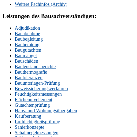
Weitere Fachinfos (Archiv)
Leistungen des Bausachverständigen:
Adjudikation
Bauabnahme
Baubegleitung
Bauberatung
Baugutachten
Baumängel
Bauschäden
Bautenstandsberichte
Bauthermografie
Bautoleranzen
Bauunterlagen-Prüfung
Beweissicherungsverfahren
Feuchtigkeitsmessungen
Flächennivellement
Gutachtenprüfung
Haus- und Wohnungsübergaben
Kaufberatung
Luftdichtigkeitsprüfung
Sanierkonzepte
Schallpegelmessungen