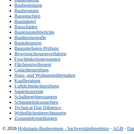
Baubegleitung
Bauberatung
Baugutachten
Baumängel
Bauschäden
Bautenstandsberichte
Bauthermografie
Bautoleranzen
Bauunterlagen-Prüfung
Beweissicherungsverfahren
Feuchtigkeitsmessungen
Flächennivellement
Gutachtenprüfung
Haus- und Wohnungsübergaben
Kaufberatung
Luftdichtigkeitsprüfung
Sanierkonzepte
Schallpegelmessungen
Schimmelpilzgutachten
Technical Due Diligence
Wohnflächenberechnungen
Zustandsfeststellungen
© 2026
Holzmann-Bauberatung - Sachverständigenbüro
·
AGB
·
Dat