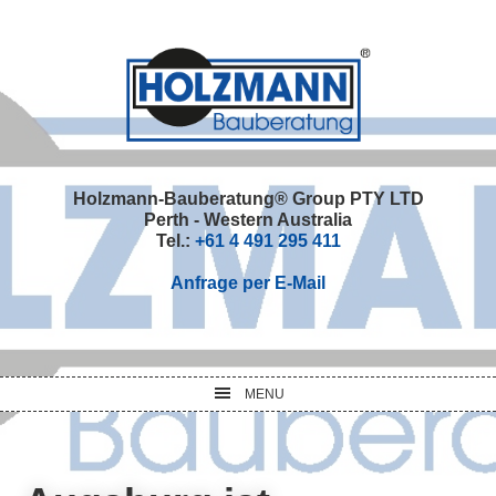
Skip
Skip
Skip
Skip
to
to
to
to
primary
main
primary
footer
navigation
content
sidebar
Holzmann-Bauberatung® Group PTY LTD
Perth - Western Australia
Tel.:
+61 4 491 295 411
Anfrage per E-Mail
MENU