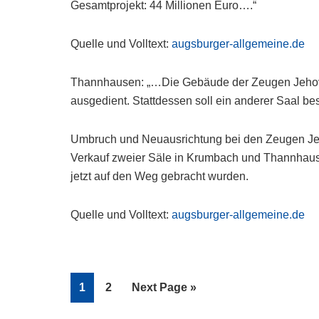
Gesamtprojekt: 44 Millionen Euro….“
Quelle und Volltext:
augsburger-allgemeine.de
Thannhausen: „…Die Gebäude der Zeugen Jeho
ausgedient. Stattdessen soll ein anderer Saal be
Umbruch und Neuausrichtung bei den Zeugen Jeh
Verkauf zweier Säle in Krumbach und Thannhau
jetzt auf den Weg gebracht wurden.
Quelle und Volltext:
augsburger-allgemeine.de
Page
Page
Go
1
2
Next Page »
to