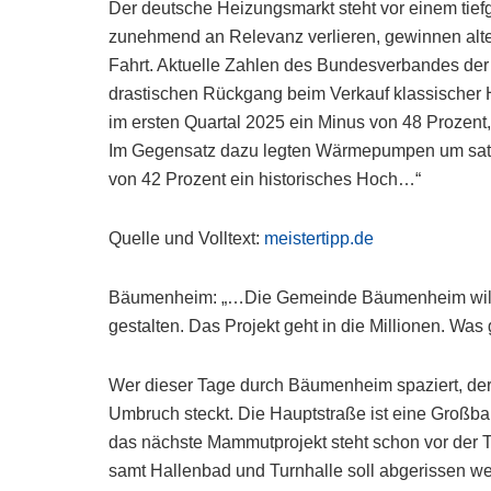
Der deutsche Heizungsmarkt steht vor einem tie
zunehmend an Relevanz verlieren, gewinnen al
Fahrt. Aktuelle Zahlen des Bundesverbandes de
drastischen Rückgang beim Verkauf klassische
im ersten Quartal 2025 ein Minus von 48 Prozen
Im Gegensatz dazu legten Wärmepumpen um satte 
von 42 Prozent ein historisches Hoch…“
Quelle und Volltext:
meistertipp.de
Bäumenheim: „…Die Gemeinde Bäumenheim will 
gestalten. Das Projekt geht in die Millionen. Was 
Wer dieser Tage durch Bäumenheim spaziert, der
Umbruch steckt. Die Hauptstraße ist eine Großbau
das nächste Mammutprojekt steht schon vor der T
samt Hallenbad und Turnhalle soll abgerissen w