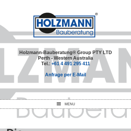
Skip
Skip
Skip
Skip
to
to
to
to
primary
main
primary
footer
navigation
content
sidebar
Holzmann-Bauberatung® Group PTY LTD
Perth - Western Australia
Tel.:
+61 4 491 295 411
Anfrage per E-Mail
MENU