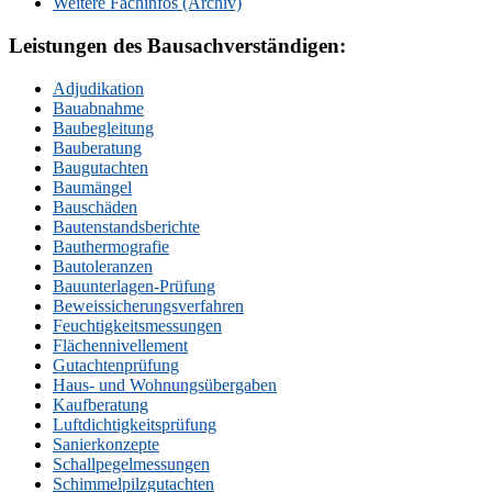
Weitere Fachinfos (Archiv)
Leistungen des Bausachverständigen:
Adjudikation
Bauabnahme
Baubegleitung
Bauberatung
Baugutachten
Baumängel
Bauschäden
Bautenstandsberichte
Bauthermografie
Bautoleranzen
Bauunterlagen-Prüfung
Beweissicherungsverfahren
Feuchtigkeitsmessungen
Flächennivellement
Gutachtenprüfung
Haus- und Wohnungsübergaben
Kaufberatung
Luftdichtigkeitsprüfung
Sanierkonzepte
Schallpegelmessungen
Schimmelpilzgutachten