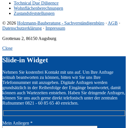
Technical Due Diligence
Wohnflächenberechnungen
Zustandsfeststellungen
© 2026
Holzmann-Bauberatung - Sachverständigenbüro
·
AGB
·
Datenschutzerklärung
·
Impressum
Grottenau 2, 86150 Augsburg
Close
Slide-in Widget
Nehmen Sie kostenfrei Kontakt mit uns auf. Um Ihre Anfrage
zeitnah beantworten zu können, bitten wir Sie uns Ihre
Telefonnummer mit anzugeben. Digitale Anfragen werden
grundsätzlich in der Reihenfolge der Eingänge beantwortet, damit
können auch Wartezeiten entstehen. Haben Sie dringende Anfragen,
können Sie uns auch gerne direkt telefonisch unter der zentralen
Rufnummer 0821 - 60 85 65 40 erreichen.
Mein Anliegen
*