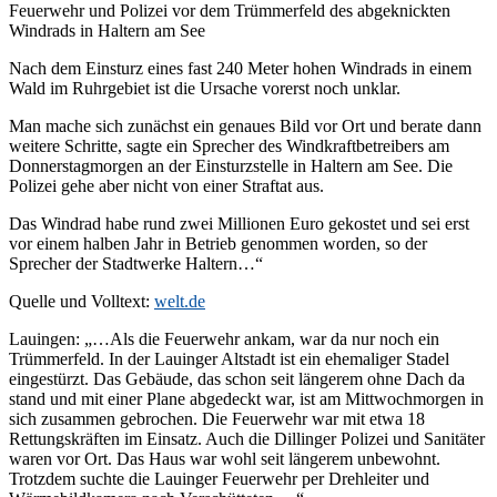
Feuerwehr und Polizei vor dem Trümmerfeld des abgeknickten
Windrads in Haltern am See
Nach dem Einsturz eines fast 240 Meter hohen Windrads in einem
Wald im Ruhrgebiet ist die Ursache vorerst noch unklar.
Man mache sich zunächst ein genaues Bild vor Ort und berate dann
weitere Schritte, sagte ein Sprecher des Windkraftbetreibers am
Donnerstagmorgen an der Einsturzstelle in Haltern am See. Die
Polizei gehe aber nicht von einer Straftat aus.
Das Windrad habe rund zwei Millionen Euro gekostet und sei erst
vor einem halben Jahr in Betrieb genommen worden, so der
Sprecher der Stadtwerke Haltern…“
Quelle und Volltext:
welt.de
Lauingen: „…Als die Feuerwehr ankam, war da nur noch ein
Trümmerfeld. In der Lauinger Altstadt ist ein ehemaliger Stadel
eingestürzt. Das Gebäude, das schon seit längerem ohne Dach da
stand und mit einer Plane abgedeckt war, ist am Mittwochmorgen in
sich zusammen gebrochen. Die Feuerwehr war mit etwa 18
Rettungskräften im Einsatz. Auch die Dillinger Polizei und Sanitäter
waren vor Ort. Das Haus war wohl seit längerem unbewohnt.
Trotzdem suchte die Lauinger Feuerwehr per Drehleiter und