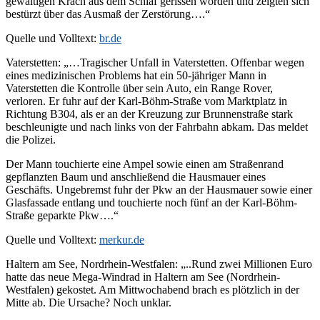
gewaltigen Krach aus dem Schlaf gerissen worden und zeigten sich
bestürzt über das Ausmaß der Zerstörung….“
Quelle und Volltext:
br.de
Vaterstetten: „…Tragischer Unfall in Vaterstetten. Offenbar wegen
eines medizinischen Problems hat ein 50-jähriger Mann in
Vaterstetten die Kontrolle über sein Auto, ein Range Rover,
verloren. Er fuhr auf der Karl-Böhm-Straße vom Marktplatz in
Richtung B304, als er an der Kreuzung zur Brunnenstraße stark
beschleunigte und nach links von der Fahrbahn abkam. Das meldet
die Polizei.
Der Mann touchierte eine Ampel sowie einen am Straßenrand
gepflanzten Baum und anschließend die Hausmauer eines
Geschäfts. Ungebremst fuhr der Pkw an der Hausmauer sowie einer
Glasfassade entlang und touchierte noch fünf an der Karl-Böhm-
Straße geparkte Pkw….“
Quelle und Volltext:
merkur.de
Haltern am See, Nordrhein-Westfalen: „..Rund zwei Millionen Euro
hatte das neue Mega-Windrad in Haltern am See (Nordrhein-
Westfalen) gekostet. Am Mittwochabend brach es plötzlich in der
Mitte ab. Die Ursache? Noch unklar.