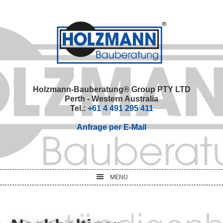
Skip
Skip
Skip
Skip
to
to
to
to
primary
main
primary
footer
navigation
content
sidebar
Holzmann-Bauberatung® Group PTY LTD
Perth - Western Australia
Tel.:
+61 4 491 295 411
Anfrage per E-Mail
MENU