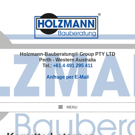
Skip
Skip
Skip
Skip
to
to
to
to
primary
main
primary
footer
navigation
content
sidebar
Holzmann-Bauberatung® Group PTY LTD
Perth - Western Australia
Tel.:
+61 4 491 295 411
Anfrage per E-Mail
MENU