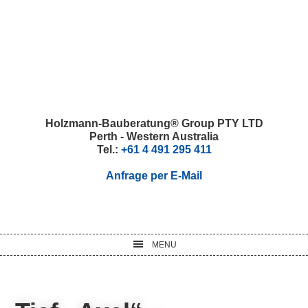
Skip
Skip
Skip
Skip
to
to
to
to
primary
main
primary
footer
navigation
content
sidebar
Holzmann-Bauberatung® Group PTY LTD
Perth - Western Australia
Tel.:
+61 4 491 295 411
Anfrage per E-Mail
MENU