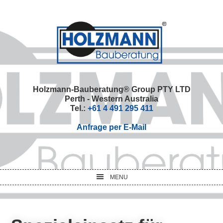
Skip
Skip
Skip
Skip
to
to
to
to
primary
main
primary
footer
navigation
content
sidebar
Holzmann-Bauberatung® Group PTY LTD
Perth - Western Australia
Tel.:
+61 4 491 295 411
Anfrage per E-Mail
MENU