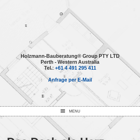
Skip
Skip
Skip
Skip
to
to
to
to
primary
main
primary
footer
navigation
content
sidebar
Holzmann-Bauberatung® Group PTY LTD
Perth - Western Australia
Tel.:
+61 4 491 295 411
Anfrage per E-Mail
MENU