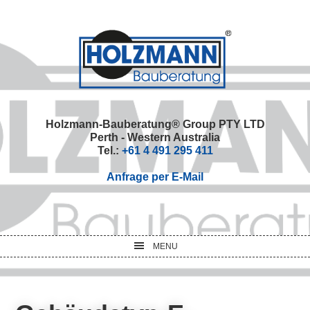
Skip
Skip
Skip
Skip
to
to
to
to
primary
main
primary
footer
navigation
content
sidebar
Holzmann-Bauberatung® Group PTY LTD
Perth - Western Australia
Tel.:
+61 4 491 295 411
Anfrage per E-Mail
MENU