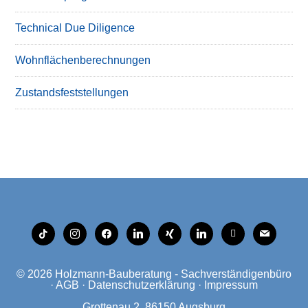
Technical Due Diligence
Wohnflächenberechnungen
Zustandsfeststellungen
tiktok
instagram
facebook
linkedin
xing
linkedin
mobile
mail
© 2026
Holzmann-Bauberatung - Sachverständigenbüro
·
AGB
·
Datenschutzerklärung
·
Impressum
Grottenau 2, 86150 Augsburg