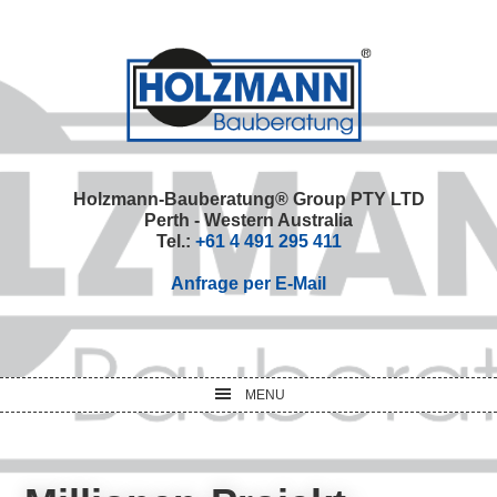
Skip
Skip
Skip
Skip
to
to
to
to
primary
main
primary
footer
navigation
content
sidebar
Holzmann-Bauberatung® Group PTY LTD
Perth - Western Australia
Tel.:
+61 4 491 295 411
Anfrage per E-Mail
MENU