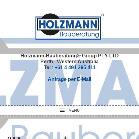
Skip
Skip
Skip
Skip
to
to
to
to
primary
main
primary
footer
navigation
content
sidebar
Holzmann-Bauberatung® Group PTY LTD
Perth - Western Australia
Tel.:
+61 4 491 295 411
Anfrage per E-Mail
MENU