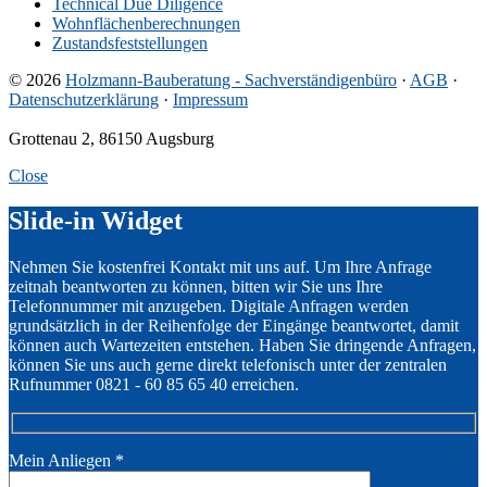
Technical Due Diligence
Wohnflächenberechnungen
Zustandsfeststellungen
© 2026
Holzmann-Bauberatung - Sachverständigenbüro
·
AGB
·
Datenschutzerklärung
·
Impressum
Grottenau 2, 86150 Augsburg
Close
Slide-in Widget
Nehmen Sie kostenfrei Kontakt mit uns auf. Um Ihre Anfrage
zeitnah beantworten zu können, bitten wir Sie uns Ihre
Telefonnummer mit anzugeben. Digitale Anfragen werden
grundsätzlich in der Reihenfolge der Eingänge beantwortet, damit
können auch Wartezeiten entstehen. Haben Sie dringende Anfragen,
können Sie uns auch gerne direkt telefonisch unter der zentralen
Rufnummer 0821 - 60 85 65 40 erreichen.
Mein Anliegen
*