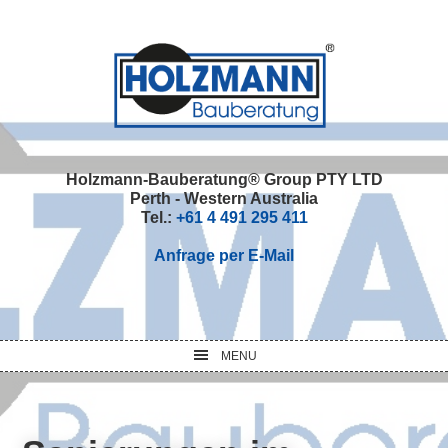
Skip
Skip
Skip
Skip
to
to
to
to
primary
main
primary
footer
navigation
content
sidebar
Holzmann-Bauberatung® Group PTY LTD
Perth - Western Australia
Tel.:
+61 4 491 295 411
Anfrage per E-Mail
MENU