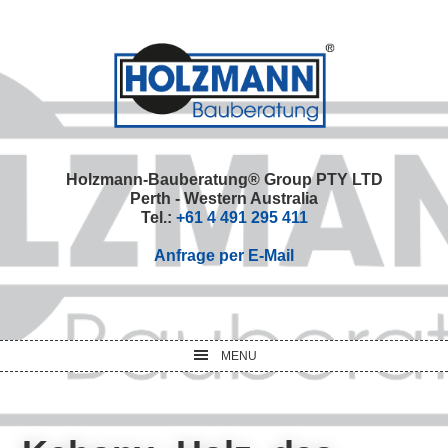
Skip
Skip
Skip
Skip
to
to
to
to
primary
main
primary
footer
navigation
content
sidebar
Holzmann-Bauberatung® Group PTY LTD
Perth - Western Australia
Tel.:
+61 4 491 295 411
Anfrage per E-Mail
MENU