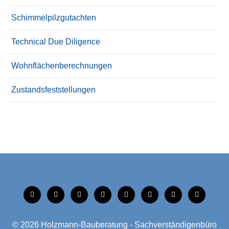
Schimmelpilzgutachten
Technical Due Diligence
Wohnflächenberechnungen
Zustandsfeststellungen
tiktok
instagram
facebook
linkedin
xing
linkedin
mobile
mail
© 2026
Holzmann-Bauberatung - Sachverständigenbüro