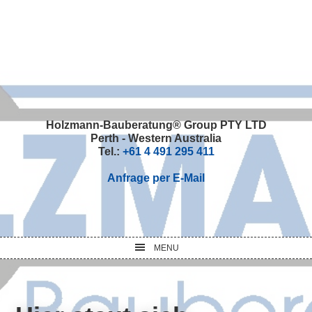
Skip
Skip
Skip
Skip
to
to
to
to
primary
main
primary
footer
navigation
content
sidebar
Holzmann-Bauberatung® Group PTY LTD
Perth - Western Australia
Tel.:
+61 4 491 295 411
Anfrage per E-Mail
MENU