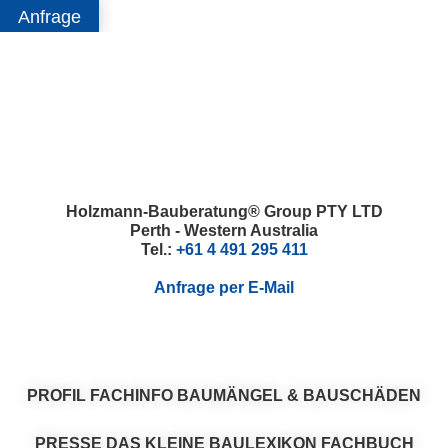
Anfrage
Skip
Skip
Skip
Skip
to
to
to
to
primary
main
primary
footer
navigation
content
sidebar
Holzmann-Bauberatung® Group PTY LTD
Perth - Western Australia
Tel.:
+61 4 491 295 411
Anfrage per E-Mail
PROFIL
FACHINFO
BAUMÄNGEL & BAUSCHÄDEN
PRESSE
DAS KLEINE BAULEXIKON
FACHBUCH