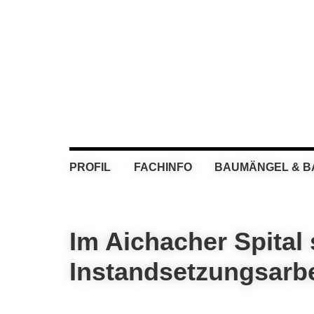
Skip
Skip
Skip
Skip
to
to
to
to
primary
main
primary
footer
navigation
content
sidebar
PROFIL
FACHINFO
BAUMÄNGEL & 
Im Aichacher Spital
Instandsetzungsarbe