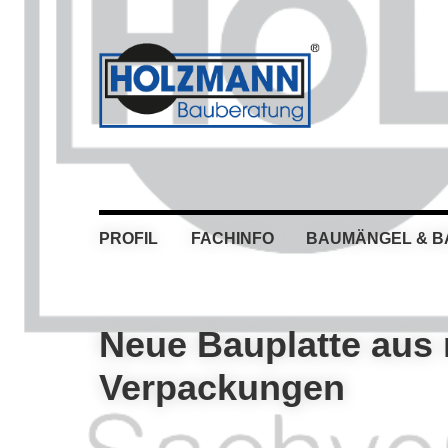
Skip
Skip
Skip
Skip
to
to
to
to
primary
main
primary
footer
navigation
content
sidebar
PROFIL
FACHINFO
BAUMÄNGEL & 
Neue Bauplatte aus 
Verpackungen