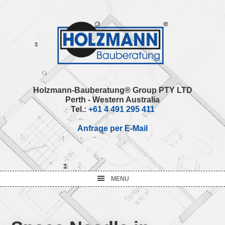
Skip
Skip
Skip
Skip
to
to
to
to
primary
main
primary
footer
navigation
content
sidebar
Holzmann-Bauberatung® Group PTY LTD
Perth - Western Australia
Tel.:
+61 4 491 295 411
Anfrage per E-Mail
MENU