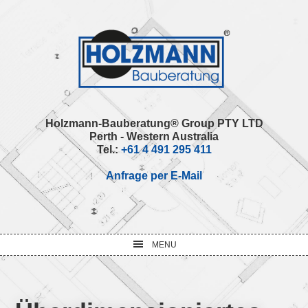
Skip
Skip
Skip
Skip
to
to
to
to
primary
main
primary
footer
navigation
content
sidebar
Holzmann-Bauberatung® Group PTY LTD
Perth - Western Australia
Tel.:
+61 4 491 295 411
Anfrage per E-Mail
MENU