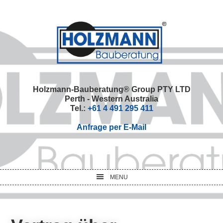
Skip
Skip
Skip
Skip
to
to
to
to
primary
main
primary
footer
navigation
content
sidebar
Holzmann-Bauberatung® Group PTY LTD
Perth - Western Australia
Tel.:
+61 4 491 295 411
Anfrage per E-Mail
MENU