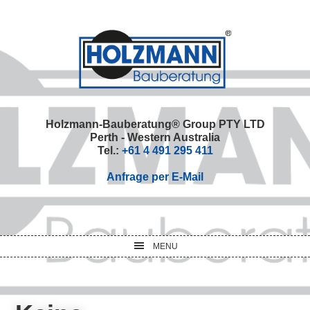
Skip
Skip
Skip
Skip
to
to
to
to
primary
main
primary
footer
navigation
content
sidebar
Holzmann-Bauberatung® Group PTY LTD
Perth - Western Australia
Tel.:
+61 4 491 295 411
Anfrage per E-Mail
MENU