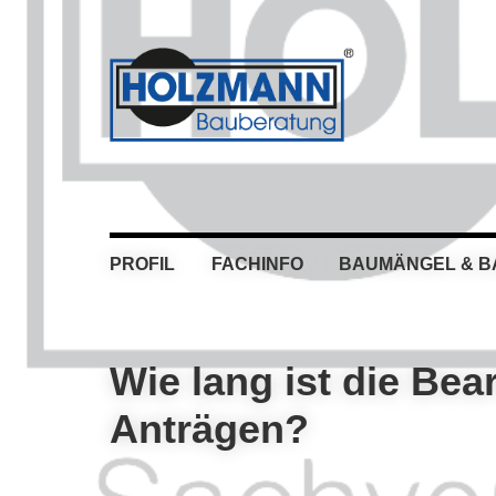
Skip
Skip
Skip
Skip
to
to
to
to
primary
main
primary
footer
navigation
content
sidebar
PROFIL
FACHINFO
BAUMÄNGEL & 
Wie lang ist die Be
Anträgen?