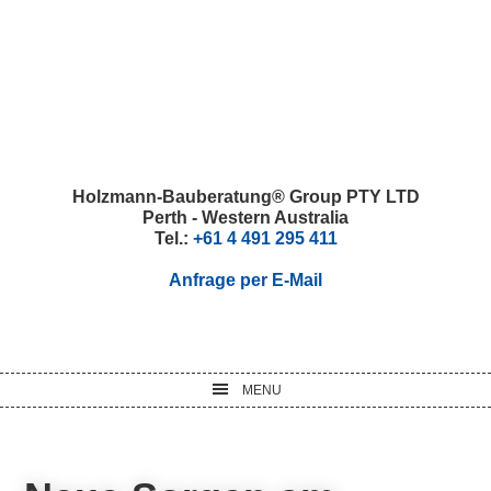
Skip
Skip
Skip
Skip
to
to
to
to
primary
main
primary
footer
navigation
content
sidebar
Holzmann-Bauberatung® Group PTY LTD
Perth - Western Australia
Tel.:
+61 4 491 295 411
Anfrage per E-Mail
MENU