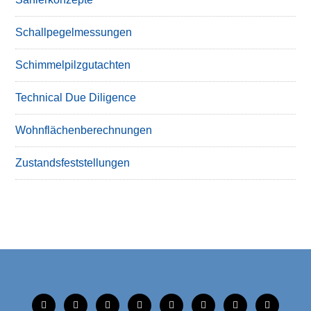
Schallpegelmessungen
Schimmelpilzgutachten
Technical Due Diligence
Wohnflächenberechnungen
Zustandsfeststellungen
tiktok
instagram
facebook
linkedin
xing
linkedin
mobile
mail