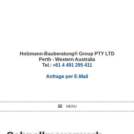
Skip
Skip
Skip
Skip
to
to
to
to
primary
main
primary
footer
navigation
content
sidebar
Holzmann-Bauberatung® Group PTY LTD
Perth - Western Australia
Tel.:
+61 4 491 295 411
Anfrage per E-Mail
MENU