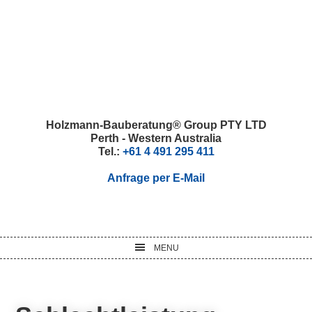
Skip
Skip
Skip
Skip
to
to
to
to
primary
main
primary
footer
navigation
content
sidebar
Holzmann-Bauberatung® Group PTY LTD
Perth - Western Australia
Tel.:
+61 4 491 295 411
Anfrage per E-Mail
MENU