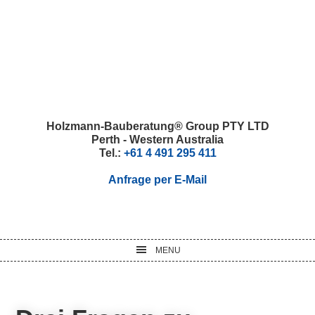
Skip
Skip
Skip
Skip
to
to
to
to
primary
main
primary
footer
navigation
content
sidebar
Holzmann-Bauberatung® Group PTY LTD
Perth - Western Australia
Tel.:
+61 4 491 295 411
Anfrage per E-Mail
MENU