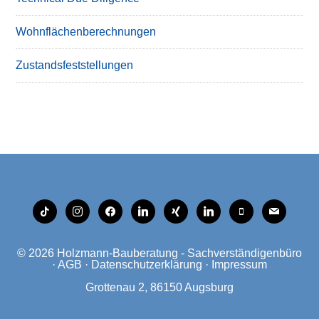
Wohnflächenberechnungen
Zustandsfeststellungen
tiktok
instagram
facebook
linkedin
xing
linkedin
mobile
mail
© 2026
Holzmann-Bauberatung - Sachverständigenbüro
·
AGB
·
Datenschutzerklärung
·
Impressum
Grottenau 2, 86150 Augsburg