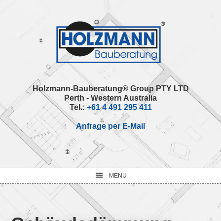
Skip
Skip
Skip
Skip
to
to
to
to
primary
main
primary
footer
navigation
content
sidebar
Holzmann-Bauberatung® Group PTY LTD
Perth - Western Australia
Tel.:
+61 4 491 295 411
Anfrage per E-Mail
MENU