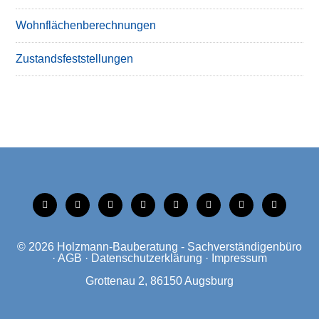
Wohnflächenberechnungen
Zustandsfeststellungen
tiktok
instagram
facebook
linkedin
xing
linkedin
mobile
mail
© 2026
Holzmann-Bauberatung - Sachverständigenbüro
·
AGB
·
Datenschutzerklärung
·
Impressum
Grottenau 2, 86150 Augsburg