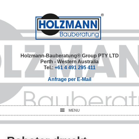
Skip
Skip
Skip
Skip
to
to
to
to
primary
main
primary
footer
navigation
content
sidebar
Holzmann-Bauberatung® Group PTY LTD
Perth - Western Australia
Tel.:
+61 4 491 295 411
Anfrage per E-Mail
MENU