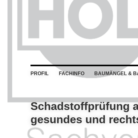
Skip
Skip
Skip
Skip
to
to
to
to
primary
main
primary
footer
navigation
content
sidebar
PROFIL
FACHINFO
BAUMÄNGEL & 
Schadstoffprüfung a
gesundes und recht