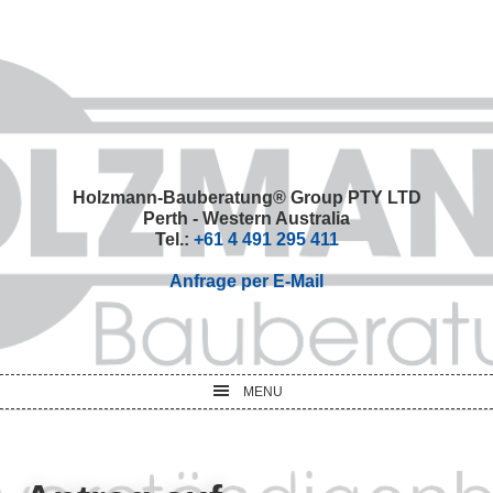
Skip
Skip
Skip
Skip
to
to
to
to
primary
main
primary
footer
navigation
content
sidebar
Holzmann-Bauberatung® Group PTY LTD
Perth - Western Australia
Tel.:
+61 4 491 295 411
Anfrage per E-Mail
MENU