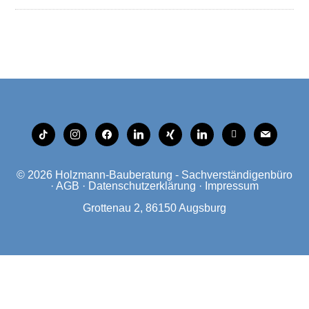
tiktok
instagram
facebook
linkedin
xing
linkedin
mobile
mail
© 2026
Holzmann-Bauberatung - Sachverständigenbüro
·
AGB
·
Datenschutzerklärung
·
Impressum
Grottenau 2, 86150 Augsburg