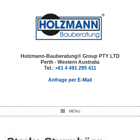
Skip
Skip
Skip
Skip
to
to
to
to
primary
main
primary
footer
navigation
content
sidebar
Holzmann-Bauberatung® Group PTY LTD
Perth - Western Australia
Tel.:
+61 4 491 295 411
Anfrage per E-Mail
MENU