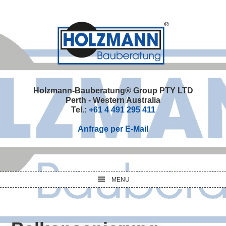
Skip
Skip
Skip
Skip
to
to
to
to
primary
main
primary
footer
navigation
content
sidebar
Holzmann-Bauberatung® Group PTY LTD
Perth - Western Australia
Tel.:
+61 4 491 295 411
Anfrage per E-Mail
MENU